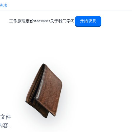
充者
开始恢复
工作原理
定价
关于我们
学习
钱包▾
区块链▾
。
包文件
内容，