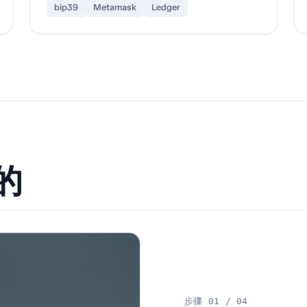
bip39
Metamask
Ledger
的
步骤 01 / 04